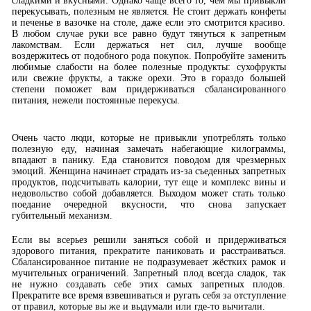
сладкими и вкусными. Однако чаще всего то, чем мы привыкли
перекусывать, полезным не является. Не стоит держать конфеты
и печенье в вазочке на столе, даже если это смотрится красиво.
В любом случае руки все равно будут тянуться к запретным
лакомствам. Если держаться нет сил, лучше вообще
воздержитесь от подобного рода покупок. Попробуйте заменить
любимые слабости на более полезные продукты: сухофрукты
или свежие фрукты, а также орехи. Это в гораздо большей
степени поможет вам придерживаться сбалансированного
питания, нежели постоянные перекусы.
Очень часто люди, которые не привыкли употреблять только
полезную еду, начиная замечать набегающие килограммы,
впадают в панику. Еда становится поводом для чрезмерных
эмоций. Женщина начинает страдать из-за съеденных запретных
продуктов, подсчитывать калории, тут еще и комплекс вины и
недовольство собой добавляется. Выходом может стать только
поедание очередной вкусности, что снова запускает
губительный механизм.
Если вы всерьез решили заняться собой и придерживаться
здорового питания, прекратите паниковать и расстраиваться.
Сбалансированное питание не подразумевает жёстких рамок и
мучительных ограничений. Запретный плод всегда сладок, так
не нужно создавать себе этих самых запретных плодов.
Прекратите все время взвешиваться и ругать себя за отступление
от правил, которые вы же и
выдумали или где-то вычитали.