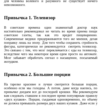
для человека волевого и разумного не существует ничего
невозможного.
Привычка 1. Телевизор
В советские времена один знаменитый доктор наук
настоятельно рекомендовал не читать во время приема пищи
советские газеты, так как это вредит пищеварению.
Современные медики придерживаются того же мнения, делая
поправку лишь на эпоху. Для того чтобы сохранить стройность
фигуры, категорически не рекомендуется смотреть телевизор.
Это связано с тем, что мозг переключается с еды на телевизор,
вследствие чего мы некоторое время едим просто на автомате.
Мозг забывает обработать сигнал о насыщении, посылаемый
желудком.
Привычка 2. Большие порции
На тарелке красивее и лучше смотрится большая порция,
особенно если мы голодны. А потом, даже когда наелись, по
привычке доедаем все до последней крошки. Мы рекомендуем
вам следовать ставшим в последнее время популярным правилу
«двух кулаков». Порция, съедаемая единовременно, по объему
не должна превышать размера двух ваших кулаков. Даже если у