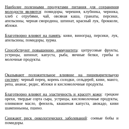
Наиболее полезными продуктами питания для сохранения
молодости являются
: помидоры, черешня, клубника, черника,
хлеб с отрубями, чай, овсяная каша, гранаты, персики,
апельсины, черная смородина, шпинат, красный лук, брокколи,
яблоки.
Благотворно влияют на память
: киви, виноград, персики, лук,
апельсины, помидоры, хурма.
Способствуют повышению иммунитета
: цитрусовые фрукты,
устрицы, шпинат, капуста, рыба, яичные белки, грибы и
молочные продукты.
Оказывают положительное влияние на пищеварительную
систему
: черный перец, корень солодки, сельдерей, киви, манго,
репа, ананас, редис, яблоки и кисломолочные продукты.
Благотворно влияют на эластичность и красоту кожи
: грецкие
орехи, твердые сорта сыра, устрицы, кисломолочные продукты,
оливковое масло, фенхель, квашеная капуста, авокадо, киви
шампиньоны, пшено.
Снижают риск онкологических заболеваний
: соевые бобы и
помидоры.