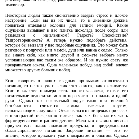
телевизор.
Некоторым людям также свойственно заедать стресс и плохое
настроение. Если вы из их числа, то в дневнике должна
появиться отдельная колонка для записи эмоций. Какие
ощущения вызывает в вас плитка шоколада после ссоры или
размолвки с начальником? Радость? Спокойствие?
Умиротворенность? А теперь нужно подобрать действия,
которые бы вызвали у вас подобные ощущения. Это может быть
разговор с подругой или мамой, душ или ванна с солью. Только
вы знаете себя, как никто другой и сможете выбрать нечто
успокаивающее вас таким же образом. И не нужно сразу же
превращаться аскета. Одна маленькая победа над собой влечет
множество других больших побед.
Если говорить о наших вредных привычках относительно
питания, то не так уж и велик этот список, как оказывается.
Если в качестве примера взять одного человека, то все его
питательные недостатки можно пересчитать по пальцам одной
руки. Однако так называемый «круг еды» при внешней
безобидности считается самым тяжелым кругом,
испытывающим силу воли. Отказываться от пищевых привычек
и пристрастий невероятно тяжело, так как большая их часть
формируется еще в раннем детстве. Мало кто с самого детства
приучен есть только полезные продукты, и придерживаться
сбалансированного питания. Здоровое питание — это то
знание, которое приходит уже с возрастом и опытом. Однако