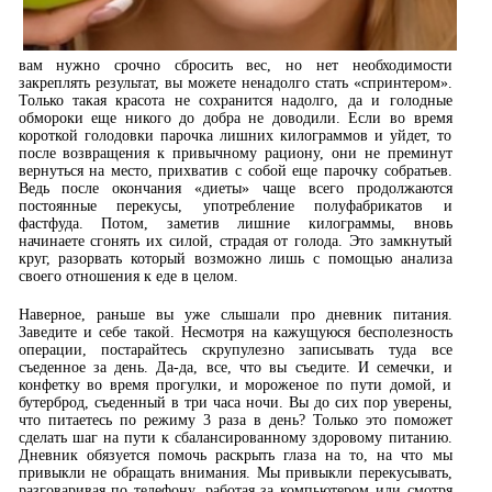
вам нужно срочно сбросить вес, но нет необходимости
закреплять результат, вы можете ненадолго стать «спринтером».
Только такая красота не сохранится надолго, да и голодные
обмороки еще никого до добра не доводили. Если во время
короткой голодовки парочка лишних килограммов и уйдет, то
после возвращения к привычному рациону, они не преминут
вернуться на место, прихватив с собой еще парочку собратьев.
Ведь после окончания «диеты» чаще всего продолжаются
постоянные перекусы, употребление полуфабрикатов и
фастфуда. Потом, заметив лишние килограммы, вновь
начинаете сгонять их силой, страдая от голода. Это замкнутый
круг, разорвать который возможно лишь с помощью анализа
своего отношения к еде в целом.
Наверное, раньше вы уже слышали про дневник питания.
Заведите и себе такой. Несмотря на кажущуюся бесполезность
операции, постарайтесь скрупулезно записывать туда все
съеденное за день. Да-да, все, что вы съедите. И семечки, и
конфетку во время прогулки, и мороженое по пути домой, и
бутерброд, съеденный в три часа ночи. Вы до сих пор уверены,
что питаетесь по режиму 3 раза в день? Только это поможет
сделать шаг на пути к сбалансированному здоровому питанию.
Дневник обязуется помочь раскрыть глаза на то, на что мы
привыкли не обращать внимания. Мы привыкли перекусывать,
разговаривая по телефону, работая за компьютером или смотря