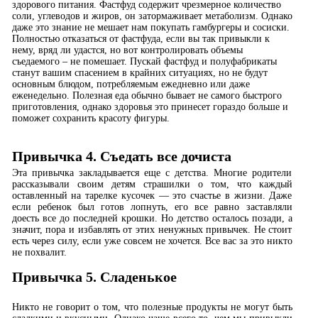
здорового питания. Фастфуд содержит чрезмерное количество
соли, углеводов и жиров, он затормаживает метаболизм. Однако
даже это знание не мешает нам покупать гамбургеры и сосиски.
Полностью отказаться от фастфуда, если вы так привыкли к
нему, вряд ли удастся, но вот контролировать объемы
съедаемого – не помешает. Пускай фастфуд и полуфабрикаты
станут вашим спасением в крайних ситуациях, но не будут
основным блюдом, потребляемым ежедневно или даже
еженедельно. Полезная еда обычно бывает не самого быстрого
приготовления, однако здоровья это принесет гораздо больше и
поможет сохранить красоту фигуры.
Привычка 4. Съедать все дочиста
Эта привычка закладывается еще с детства. Многие родители
рассказывали своим детям страшилки о том, что каждый
оставленный на тарелке кусочек — это счастье в жизни. Даже
если ребенок был готов лопнуть, его все равно заставляли
доесть все до последней крошки. Но детство осталось позади, а
значит, пора и избавлять от этих ненужных привычек. Не стоит
есть через силу, если уже совсем не хочется. Все вас за это никто
не похвалит.
Привычка 5. Сладенькое
Никто не говорит о том, что полезные продукты не могут быть