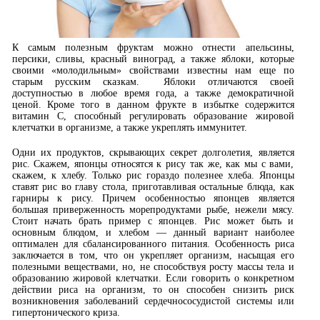
К самым полезным фруктам можно отнести апельсины,
персики, сливы, красный виноград, а также яблоки, которые
своими «молодильным» свойствами известны нам еще по
старым русским сказкам. Яблоки отличаются своей
доступностью в любое время года, а также демократичной
ценой. Кроме того в данном фрукте в избытке содержится
витамин С, способный регулировать образование жировой
клетчатки в организме, а также укреплять иммунитет.
Одни их продуктов, скрывающих секрет долголетия, является
рис. Скажем, японцы относятся к рису так же, как мы с вами,
скажем, к хлебу. Только рис гораздо полезнее хлеба. Японцы
ставят рис во главу стола, приготавливая остальные блюда, как
гарниры к рису. Причем особенностью японцев является
большая приверженность морепродуктами рыбе, нежели мясу.
Стоит начать брать пример с японцев. Рис может быть и
основным блюдом, и хлебом — данный вариант наиболее
оптимален для сбалансированного питания. Особенность риса
заключается в том, что он укрепляет организм, насыщая его
полезными веществами, но, не способствуя росту массы тела и
образованию жировой клетчатки. Если говорить о конкретном
действии риса на организм, то он способен снизить риск
возникновения заболеваний сердечнососудистой системы или
гипертонического криза.