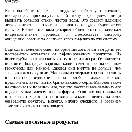
фигуру.
Если вы боитесь все же поддаться соблазну переедания,
постарайтесь привыкнуть за 15 минут до приема пищи
выпивать большой стакан чистой воды. Это создаст иллюзию
легкой сытости, а зачит и заполнить желудок будет хотеть
меньше. Кроме того, вода ускоряет обмен веществ, запускает
пищеварительные процессы и способствует быстрому
очищению организма о шлаков через выделительную систему.
Еще один полезный совет, который мы хотели бы вам дать, это
постарайтесь отказаться от рафинированных продуктов. Их
более грубые аналоги оказываются в несколько раз безопаснее и
полезнее. Быстрорастворимые каши замените обыкновенным
геркулесом или манкой. Варятся они ничуть не дольше, чем
завариваются покупные. Макароны из твердых сортов пшеницы
и цельно зерновые сорта хлеба также гораздо
предпочтительнее, чем их братья высшего сорта. Майонез также
не относится к полезной еде, так что постарайтесь заменить его
подсолнечным маслом или кефиром. Если же вы привыкли
пить чай с сахаром, то и его вполне можно заменить на более
безвредную фруктозу. Кажется, ничего сложного, а организм
заметно очистится и помолодеет.
Самые полезные продукты