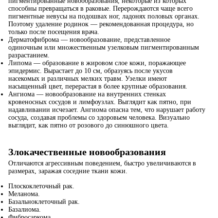
пигментированные новообразования, некоторые из которых
способны превращаться в раковые. Перерождаются чаще всего
пигментные невусы на подошвах ног, ладонях половых органах.
Поэтому удаление родинок — рекомендованная процедура, но
только после посещения врача.
Дерматофиброма — новообразование, представленное
одиночным или множественным узелковым пигментированным
разрастанием.
Липома — образование в жировом слое кожи, поражающее
эпидермис. Вырастает до 10 см, образуясь после укусов
насекомых и различных мелких травм. Узелки имеют
насыщенный цвет, перерастая в более крупные образования.
Ангиома — новообразование на внутренних стенках
кровеносных сосудов и лимфоузлах. Выглядит как пятно, при
надавливании исчезает. Ангиома опасна тем, что нарушает работу
сосуда, создавая проблемы со здоровьем человека. Визуально
выглядит, как пятно от розового до синюшного цвета.
Злокачественные новообразования
Отличаются агрессивным поведением, быстро увеличиваются в
размерах, заражая соседние ткани кожи.
Плоскоклеточный рак.
Меланома.
Базальноклеточный рак.
Базалиома.
Фибросаркома.