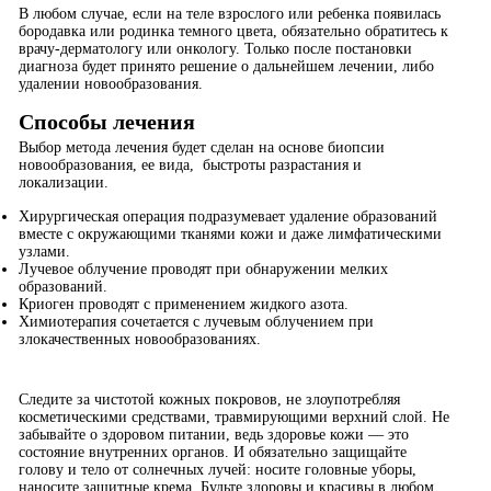
В любом случае, если на теле взрослого или ребенка появилась
бородавка или родинка темного цвета, обязательно обратитесь к
врачу-дерматологу или онкологу. Только после постановки
диагноза будет принято решение о дальнейшем лечении, либо
удалении новообразования.
Способы лечения
Выбор метода лечения будет сделан на основе биопсии
новообразования, ее вида, быстроты разрастания и
локализации.
Хирургическая операция подразумевает удаление образований
вместе с окружающими тканями кожи и даже лимфатическими
узлами.
Лучевое облучение проводят при обнаружении мелких
образований.
Криоген проводят с применением жидкого азота.
Химиотерапия сочетается с лучевым облучением при
злокачественных новообразованиях.
Следите за чистотой кожных покровов, не злоупотребляя
косметическими средствами, травмирующими верхний слой. Не
забывайте о здоровом питании, ведь здоровье кожи — это
состояние внутренних органов. И обязательно защищайте
голову и тело от солнечных лучей: носите головные уборы,
наносите защитные крема. Будьте здоровы и красивы в любом