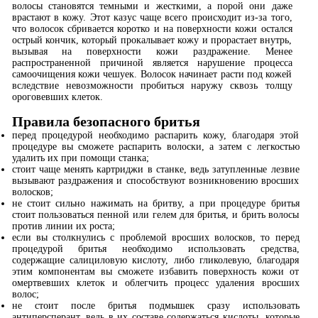
волосы становятся темными и жесткими, а порой они даже
врастают в кожу. Этот казус чаще всего происходит из-за того,
что волосок сбривается коротко и на поверхности кожи остался
острый кончик, который прокалывает кожу и прорастает внутрь,
вызывая на поверхности кожи раздражение. Менее
распространенной причиной является нарушение процесса
самоочищения кожи чешуек. Волосок начинает расти под кожей
вследствие невозможности пробиться наружу сквозь толщу
ороговевших клеток.
Правила безопасного бритья
перед процедурой необходимо распарить кожу, благодаря этой
процедуре вы сможете распарить волоски, а затем с легкостью
удалить их при помощи станка;
стоит чаще менять картриджи в станке, ведь затупленные лезвие
вызывают раздражения и способствуют возникновению вросших
волосков;
не стоит сильно нажимать на бритву, а при процедуре бритья
стоит пользоваться пенной или гелем для бритья, и брить волосы
против линии их роста;
если вы столкнулись с проблемой вросших волосков, то перед
процедурой бритья необходимо использовать средства,
содержащие салициловую кислоту, либо гликолевую, благодаря
этим компонентам вы сможете избавить поверхность кожи от
омертвевших клеток и облегчить процесс удаления вросших
волос;
не стоит после бритья подмышек сразу использовать
антиперсперант, ведь в их составе содержаться кислоты, которые